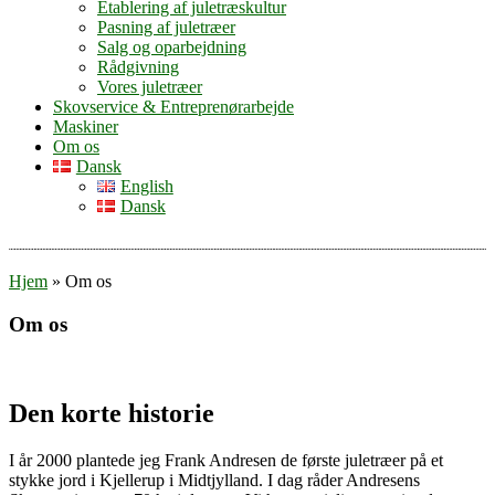
Etablering af juletræskultur
Pasning af juletræer
Salg og oparbejdning
Rådgivning
Vores juletræer
Skovservice & Entreprenørarbejde
Maskiner
Om os
Dansk
English
Dansk
Hjem
»
Om os
Om os
Den korte historie
I år 2000 plantede jeg Frank Andresen de første juletræer på et
stykke jord i Kjellerup i Midtjylland. I dag råder Andresens