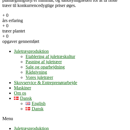
planlægningsfejl er minimal, og sandsynligheden for at få flotte
træer til konkurrencedygtige priser øges.
+
0
års erfaring
+
0
træer plantet
+
0
opgaver gennemført
Juletræsproduktion
Etablering af juletræskultur
Pasning af juletræer
Salg og oparbejdning
Rådgivning
Vores juletræer
Skovservice & Entreprenørarbejde
Maskiner
Om os
Dansk
English
Dansk
Menu
Juletræsproduktion