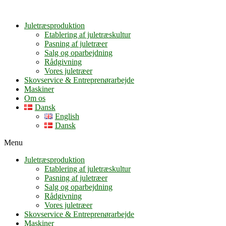
Juletræsproduktion
Etablering af juletræskultur
Pasning af juletræer
Salg og oparbejdning
Rådgivning
Vores juletræer
Skovservice & Entreprenørarbejde
Maskiner
Om os
Dansk
English
Dansk
Menu
Juletræsproduktion
Etablering af juletræskultur
Pasning af juletræer
Salg og oparbejdning
Rådgivning
Vores juletræer
Skovservice & Entreprenørarbejde
Maskiner