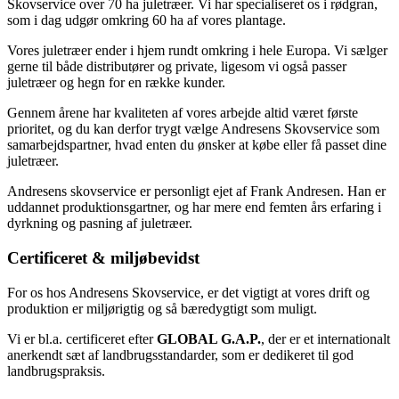
Skovservice over 70 ha juletræer. Vi har specialiseret os i rødgran,
som i dag udgør omkring 60 ha af vores plantage.
Vores juletræer ender i hjem rundt omkring i hele Europa. Vi sælger
gerne til både distributører og private, ligesom vi også passer
juletræer og hegn for en række kunder.
Gennem årene har kvaliteten af vores arbejde altid været første
prioritet, og du kan derfor trygt vælge Andresens Skovservice som
samarbejdspartner, hvad enten du ønsker at købe eller få passet dine
juletræer.
Andresens skovservice er personligt ejet af Frank Andresen. Han er
uddannet produktionsgartner, og har mere end femten års erfaring i
dyrkning og pasning af juletræer.
Certificeret & miljøbevidst
For os hos Andresens Skovservice, er det vigtigt at vores drift og
produktion er miljørigtig og så bæredygtigt som muligt.
Vi er bl.a. certificeret efter
GLOBAL G.A.P.
, der er et internationalt
anerkendt sæt af landbrugsstandarder, som er dedikeret til god
landbrugspraksis.